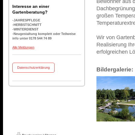
Bewohner aus d
Interesse an einer
Dachbegrünunge
Gartenberatung?
großen Temperat
-JAHRESPFLEGE
Temperaturextre
-HERBSTSCHNITT
-WINTERDIENST
-Neugestaltung komplett oder Teilweise
Wir von Gartenb
info unter 0178 544 74 89
Realisierung Ih
Alle Meldungen
erfolgreichen L
Datenschutzerklärung
Bildergaleri