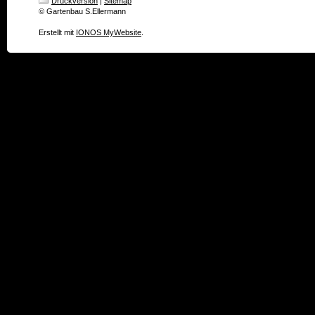
Druckversion
|
Sitemap
© Gartenbau S.Ellermann
Erstellt mit
IONOS MyWebsite
.