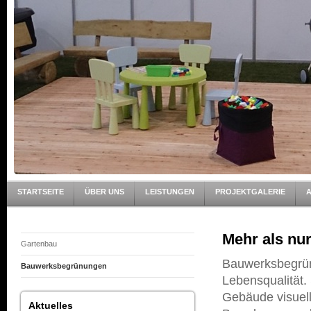
STARTSEITE
ÜBER UNS
LEISTUNGEN
PROJEKTGALERIE
Mehr als nur
Gartenbau
Bauwerksbegrünu
Bauwerksbegrünungen
Lebensqualität.
Gebäude visuell
Aktuelles